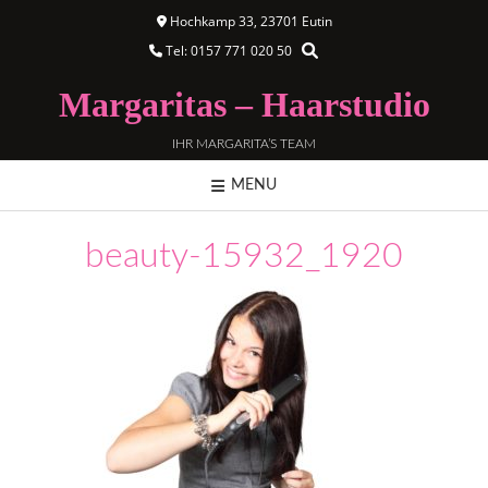
Hochkamp 33, 23701 Eutin
Tel: 0157 771 020 50
Margaritas – Haarstudio
IHR MARGARITA’S TEAM
MENU
beauty-15932_1920