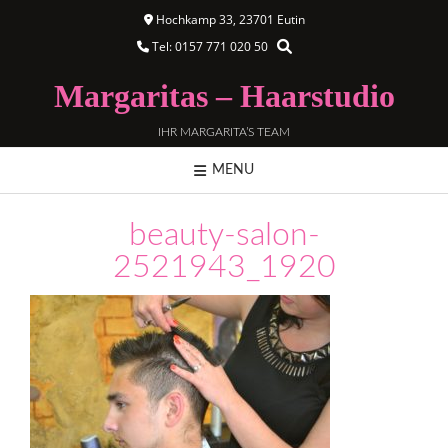
Hochkamp 33, 23701 Eutin
Tel: 0157 771 020 50
Margaritas – Haarstudio
IHR MARGARITA’S TEAM
MENU
beauty-salon-
2521943_1920