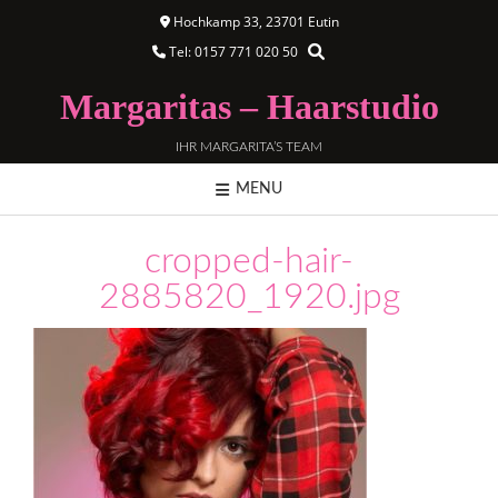
Hochkamp 33, 23701 Eutin
Tel: 0157 771 020 50
Margaritas – Haarstudio
IHR MARGARITA’S TEAM
MENU
cropped-hair-
2885820_1920.jpg