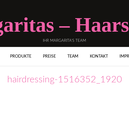
aritas – Haars
IHR MARGARITA’S TEAM
PRODUKTE
PREISE
TEAM
KONTAKT
IMP
hairdressing-1516352_1920