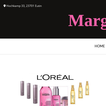
Hochkamp 33, 23701 Eutin
Marg
HOME