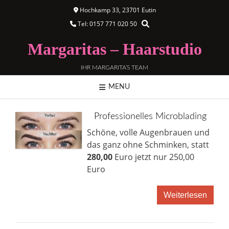
Hochkamp 33, 23701 Eutin
Tel: 0157 771 020 50
Margaritas – Haarstudio
IHR MARGARITA’S TEAM
MENU
Professionelles Microblading
Schöne, volle Augenbrauen und
das ganz ohne Schminken, statt
280,00
Euro jetzt nur 250,00
Euro
Weiterlesen