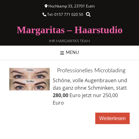
Hochkamp 33, 23701 Eutin
Tel: 0157 771 020 50
Margaritas – Haarstudio
IHR MARGARITA’S TEAM
MENU
Professionelles Microblading
Schöne, volle Augenbrauen und
das ganz ohne Schminken, statt
280,00
Euro jetzt nur 250,00
Euro
Weiterlesen